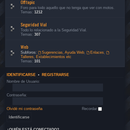
Offtopic
Foro para todo aquello que no tenga que ver con motos.
Temas:
1212
Seguridad Vial
Todo lo relacionado a la Seguridad Vial.
Temas:
307
Web
Subforos:
Sugerencias, Ayuda Web
,
Enlaces
,
Talleres, Establecimientos etc
Temas:
101
IDENTIFICARSE
•
REGISTRARSE
Nombre de Usuario:
Contraseña:
Olvidé mi contraseña
Recordar
¿QUIÉN ESTÁ CONECTADO?