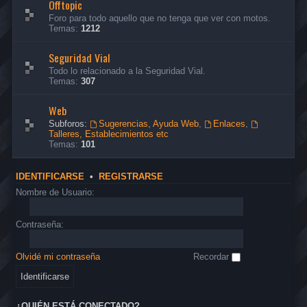
Offtopic
Foro para todo aquello que no tenga que ver con motos.
Temas:
1212
Seguridad Vial
Todo lo relacionado a la Seguridad Vial.
Temas:
307
Web
Subforos:
Sugerencias, Ayuda Web
,
Enlaces
,
Talleres, Establecimientos etc
Temas:
101
IDENTIFICARSE
•
REGISTRARSE
Nombre de Usuario:
Contraseña:
Olvidé mi contraseña
Recordar
¿QUIÉN ESTÁ CONECTADO?