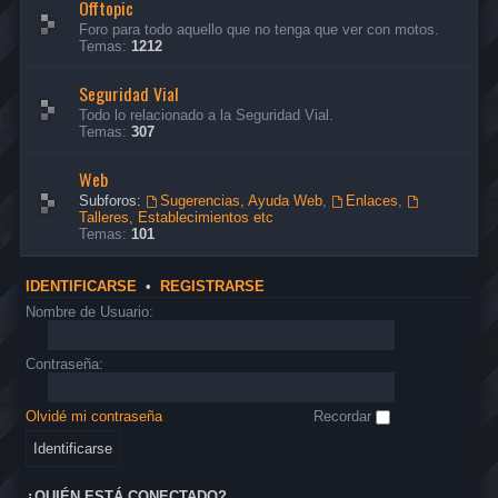
Offtopic
Foro para todo aquello que no tenga que ver con motos.
Temas:
1212
Seguridad Vial
Todo lo relacionado a la Seguridad Vial.
Temas:
307
Web
Subforos:
Sugerencias, Ayuda Web
,
Enlaces
,
Talleres, Establecimientos etc
Temas:
101
IDENTIFICARSE
•
REGISTRARSE
Nombre de Usuario:
Contraseña:
Olvidé mi contraseña
Recordar
¿QUIÉN ESTÁ CONECTADO?