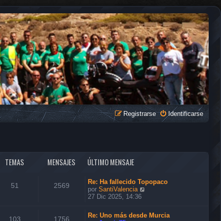
Registrarse
Identificarse
TEMAS
MENSAJES
ÚLTIMO MENSAJE
Re: Ha fallecido Topopaco
51
2569
V
por
SantiValencia
e
27 Dic 2025, 14:36
r
ú
Re: Uno más desde Murcia
l
103
1756