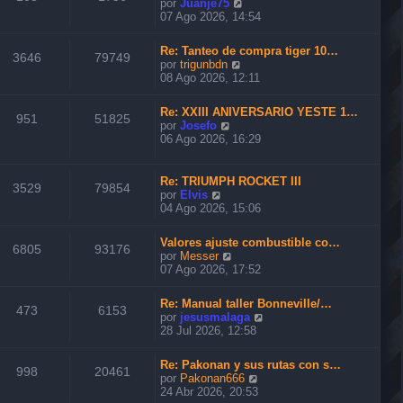
V
por
Juanje75
t
e
07 Ago 2026, 14:54
i
r
m
ú
o
Re: Tanteo de compra tiger 10…
l
3646
79749
m
V
por
trigunbdn
t
e
e
08 Ago 2026, 12:11
i
n
r
m
s
ú
o
Re: XXIII ANIVERSARIO YESTE 1…
a
l
951
51825
m
V
por
Josefo
j
t
e
e
06 Ago 2026, 16:29
e
i
n
r
m
s
ú
o
a
l
Re: TRIUMPH ROCKET III
m
3529
79854
j
t
V
por
Elvis
e
e
i
e
04 Ago 2026, 15:06
n
m
r
s
o
ú
a
Valores ajuste combustible co…
m
l
6805
93176
j
V
por
Messer
e
t
e
e
07 Ago 2026, 17:52
n
i
r
s
m
ú
a
o
Re: Manual taller Bonneville/…
l
473
6153
j
m
V
por
jesusmalaga
t
e
e
e
28 Jul 2026, 12:58
i
n
r
m
s
ú
o
Re: Pakonan y sus rutas con s…
a
l
998
20461
m
V
por
Pakonan666
j
t
e
e
24 Abr 2026, 20:53
e
i