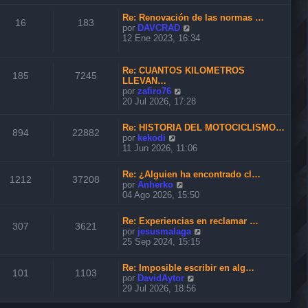
n
r
m
s
ú
o
Re: Renovación de las normas …
a
l
16
183
m
V
por
DAVCRAD
j
t
e
e
12 Ene 2023, 16:34
e
i
n
r
m
s
ú
o
a
l
Re: CUANTOS KILOMETROS
m
185
7245
j
t
LLEVAN…
e
e
i
V
por
zafiro76
n
m
e
20 Jul 2026, 17:28
s
o
r
a
m
ú
j
Re: HISTORIA DEL MOTOCICLISMO…
e
l
894
22882
e
V
por
kekodi
n
t
e
11 Jun 2026, 11:06
s
i
r
a
m
ú
j
o
Re: ¿Alguien ha encontrado cl…
l
1212
37208
e
m
V
por
Anherko
t
e
e
04 Ago 2026, 15:50
i
n
r
m
s
ú
o
Re: Experiencias en reclamar …
a
l
307
3621
m
V
por
jesusmalaga
j
t
e
e
25 Sep 2024, 15:15
e
i
n
r
m
s
ú
o
Re: Imposible escribir en alg…
a
l
101
1103
m
V
por
DavidAytor
j
t
e
e
29 Jul 2026, 18:56
e
i
n
r
m
s