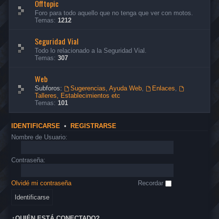
Offtopic
Foro para todo aquello que no tenga que ver con motos.
Temas:
1212
Seguridad Vial
Todo lo relacionado a la Seguridad Vial.
Temas:
307
Web
Subforos:
Sugerencias, Ayuda Web
,
Enlaces
,
Talleres, Establecimientos etc
Temas:
101
IDENTIFICARSE
•
REGISTRARSE
Nombre de Usuario:
Contraseña:
Olvidé mi contraseña
Recordar
¿QUIÉN ESTÁ CONECTADO?