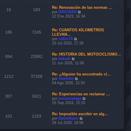
n
r
m
s
ú
o
Re: Renovación de las normas …
a
l
16
183
m
V
por
DAVCRAD
j
t
e
e
12 Ene 2023, 16:34
e
i
n
r
m
s
ú
o
a
l
Re: CUANTOS KILOMETROS
m
185
7245
j
t
LLEVAN…
e
e
i
V
por
zafiro76
n
m
e
20 Jul 2026, 17:28
s
o
r
a
m
ú
j
Re: HISTORIA DEL MOTOCICLISMO…
e
l
894
22882
e
V
por
kekodi
n
t
e
11 Jun 2026, 11:06
s
i
r
a
m
ú
j
o
Re: ¿Alguien ha encontrado cl…
l
1212
37208
e
m
V
por
Anherko
t
e
e
04 Ago 2026, 15:50
i
n
r
m
s
ú
o
Re: Experiencias en reclamar …
a
l
307
3621
m
V
por
jesusmalaga
j
t
e
e
25 Sep 2024, 15:15
e
i
n
r
m
s
ú
o
Re: Imposible escribir en alg…
a
l
101
1103
m
V
por
DavidAytor
j
t
e
e
29 Jul 2026, 18:56
e
i
n
r
m
s