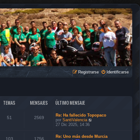
Registrarse
Identificarse
TEMAS
MENSAJES
ÚLTIMO MENSAJE
Re: Ha fallecido Topopaco
51
2569
V
por
SantiValencia
e
27 Dic 2025, 14:36
r
ú
Re: Uno más desde Murcia
l
103
1756