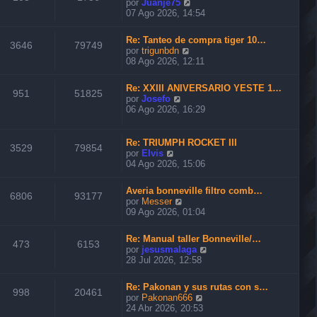
V
por
Juanje75
t
e
07 Ago 2026, 14:54
i
r
m
ú
o
Re: Tanteo de compra tiger 10…
l
3646
79749
m
V
por
trigunbdn
t
e
e
08 Ago 2026, 12:11
i
n
r
m
s
ú
o
Re: XXIII ANIVERSARIO YESTE 1…
a
l
951
51825
m
V
por
Josefo
j
t
e
e
06 Ago 2026, 16:29
e
i
n
r
m
s
ú
o
a
l
Re: TRIUMPH ROCKET III
m
3529
79854
j
t
V
por
Elvis
e
e
i
e
04 Ago 2026, 15:06
n
m
r
s
o
ú
a
Averia bonneville filtro comb…
m
l
6806
93177
j
V
por
Messer
e
t
e
e
09 Ago 2026, 01:04
n
i
r
s
m
ú
a
o
Re: Manual taller Bonneville/…
l
473
6153
j
m
V
por
jesusmalaga
t
e
e
e
28 Jul 2026, 12:58
i
n
r
m
s
ú
o
Re: Pakonan y sus rutas con s…
a
l
998
20461
m
V
por
Pakonan666
j
t
e
e
24 Abr 2026, 20:53
e
i