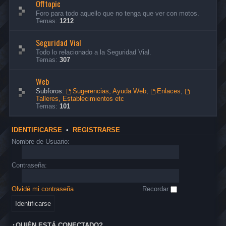
Offtopic
Foro para todo aquello que no tenga que ver con motos.
Temas:
1212
Seguridad Vial
Todo lo relacionado a la Seguridad Vial.
Temas:
307
Web
Subforos:
Sugerencias, Ayuda Web
,
Enlaces
,
Talleres, Establecimientos etc
Temas:
101
IDENTIFICARSE
•
REGISTRARSE
Nombre de Usuario:
Contraseña:
Olvidé mi contraseña
Recordar
¿QUIÉN ESTÁ CONECTADO?