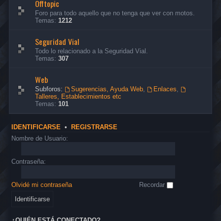
Offtopic
Foro para todo aquello que no tenga que ver con motos.
Temas:
1212
Seguridad Vial
Todo lo relacionado a la Seguridad Vial.
Temas:
307
Web
Subforos:
Sugerencias, Ayuda Web
,
Enlaces
,
Talleres, Establecimientos etc
Temas:
101
IDENTIFICARSE
•
REGISTRARSE
Nombre de Usuario:
Contraseña:
Olvidé mi contraseña
Recordar
¿QUIÉN ESTÁ CONECTADO?