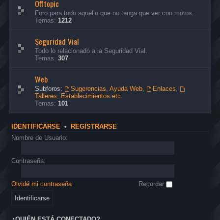
Offtopic
Foro para todo aquello que no tenga que ver con motos.
Temas:
1212
Seguridad Vial
Todo lo relacionado a la Seguridad Vial.
Temas:
307
Web
Subforos:
Sugerencias, Ayuda Web
,
Enlaces
,
Talleres, Establecimientos etc
Temas:
101
IDENTIFICARSE
•
REGISTRARSE
Nombre de Usuario:
Contraseña:
Olvidé mi contraseña
Recordar
¿QUIÉN ESTÁ CONECTADO?