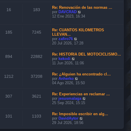
n
r
m
s
ú
o
Re: Renovación de las normas …
a
l
16
183
m
V
por
DAVCRAD
j
t
e
e
12 Ene 2023, 16:34
e
i
n
r
m
s
ú
o
a
l
Re: CUANTOS KILOMETROS
m
185
7245
j
t
LLEVAN…
e
e
i
V
por
zafiro76
n
m
e
20 Jul 2026, 17:28
s
o
r
a
m
ú
j
Re: HISTORIA DEL MOTOCICLISMO…
e
l
894
22882
e
V
por
kekodi
n
t
e
11 Jun 2026, 11:06
s
i
r
a
m
ú
j
o
Re: ¿Alguien ha encontrado cl…
l
1212
37208
e
m
V
por
Anherko
t
e
e
04 Ago 2026, 15:50
i
n
r
m
s
ú
o
Re: Experiencias en reclamar …
a
l
307
3621
m
V
por
jesusmalaga
j
t
e
e
25 Sep 2024, 15:15
e
i
n
r
m
s
ú
o
Re: Imposible escribir en alg…
a
l
101
1103
m
V
por
DavidAytor
j
t
e
e
29 Jul 2026, 18:56
e
i
n
r
m
s