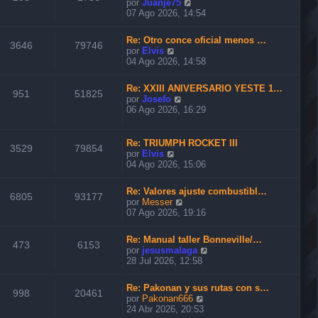
V
por
Juanje75
t
e
07 Ago 2026, 14:54
i
r
m
ú
o
Re: Otro conce oficial menos …
l
3646
79746
m
V
por
Elvis
t
e
e
04 Ago 2026, 14:58
i
n
r
m
s
ú
o
Re: XXIII ANIVERSARIO YESTE 1…
a
l
951
51825
m
V
por
Josefo
j
t
e
e
06 Ago 2026, 16:29
e
i
n
r
m
s
ú
o
a
l
Re: TRIUMPH ROCKET III
m
3529
79854
j
t
V
por
Elvis
e
e
i
e
04 Ago 2026, 15:06
n
m
r
s
o
ú
a
Re: Valores ajuste combustibl…
m
l
6805
93177
j
V
por
Messer
e
t
e
e
07 Ago 2026, 19:16
n
i
r
s
m
ú
a
o
Re: Manual taller Bonneville/…
l
473
6153
j
m
V
por
jesusmalaga
t
e
e
e
28 Jul 2026, 12:58
i
n
r
m
s
ú
o
Re: Pakonan y sus rutas con s…
a
l
998
20461
m
V
por
Pakonan666
j
t
e
e
24 Abr 2026, 20:53
e
i