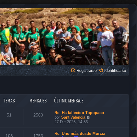
Registrarse
Identificarse
TEMAS
MENSAJES
ÚLTIMO MENSAJE
Re: Ha fallecido Topopaco
51
2569
V
por
SantiValencia
e
27 Dic 2025, 14:36
r
ú
Re: Uno más desde Murcia
l
103
1756