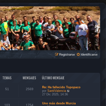
Registrarse
Identificarse
TEMAS
MENSAJES
ÚLTIMO MENSAJE
Re: Ha fallecido Topopaco
51
2569
V
por
SantiValencia
e
27 Dic 2025, 14:36
r
ú
Uno más desde Murcia
l
103
1754