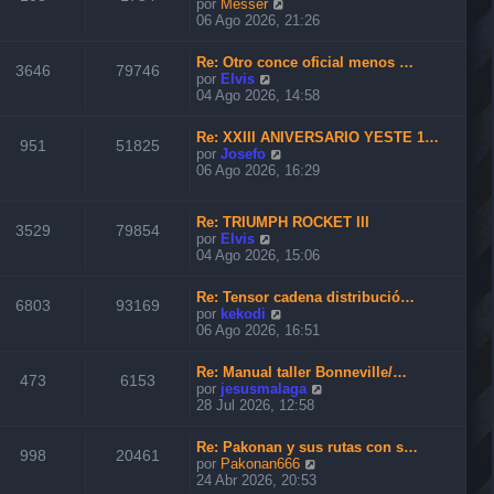
V
por
Messer
t
e
06 Ago 2026, 21:26
i
r
m
ú
o
Re: Otro conce oficial menos …
l
3646
79746
m
V
por
Elvis
t
e
e
04 Ago 2026, 14:58
i
n
r
m
s
ú
o
Re: XXIII ANIVERSARIO YESTE 1…
a
l
951
51825
m
V
por
Josefo
j
t
e
e
06 Ago 2026, 16:29
e
i
n
r
m
s
ú
o
a
l
Re: TRIUMPH ROCKET III
m
3529
79854
j
t
V
por
Elvis
e
e
i
e
04 Ago 2026, 15:06
n
m
r
s
o
ú
a
Re: Tensor cadena distribució…
m
l
6803
93169
j
V
por
kekodi
e
t
e
e
06 Ago 2026, 16:51
n
i
r
s
m
ú
a
o
Re: Manual taller Bonneville/…
l
473
6153
j
m
V
por
jesusmalaga
t
e
e
e
28 Jul 2026, 12:58
i
n
r
m
s
ú
o
Re: Pakonan y sus rutas con s…
a
l
998
20461
m
V
por
Pakonan666
j
t
e
e
24 Abr 2026, 20:53
e
i