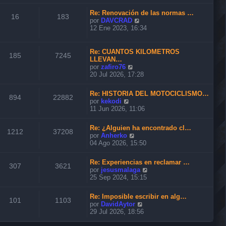
n
r
m
s
ú
o
Re: Renovación de las normas …
a
l
16
183
m
V
por
DAVCRAD
j
t
e
e
12 Ene 2023, 16:34
e
i
n
r
m
s
ú
o
a
l
Re: CUANTOS KILOMETROS
m
185
7245
j
t
LLEVAN…
e
e
i
V
por
zafiro76
n
m
e
20 Jul 2026, 17:28
s
o
r
a
m
ú
j
Re: HISTORIA DEL MOTOCICLISMO…
e
l
894
22882
e
V
por
kekodi
n
t
e
11 Jun 2026, 11:06
s
i
r
a
m
ú
j
o
Re: ¿Alguien ha encontrado cl…
l
1212
37208
e
m
V
por
Anherko
t
e
e
04 Ago 2026, 15:50
i
n
r
m
s
ú
o
Re: Experiencias en reclamar …
a
l
307
3621
m
V
por
jesusmalaga
j
t
e
e
25 Sep 2024, 15:15
e
i
n
r
m
s
ú
o
Re: Imposible escribir en alg…
a
l
101
1103
m
V
por
DavidAytor
j
t
e
e
29 Jul 2026, 18:56
e
i
n
r
m
s