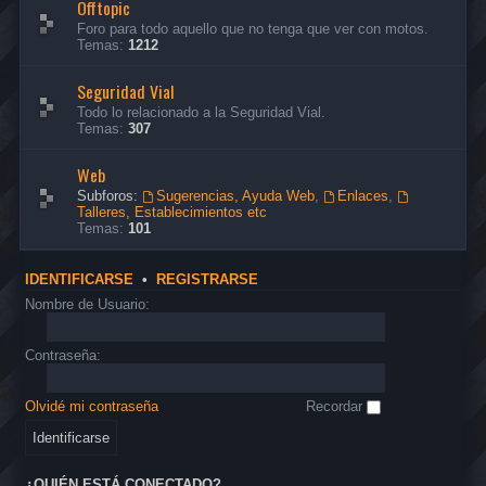
Offtopic
Foro para todo aquello que no tenga que ver con motos.
Temas:
1212
Seguridad Vial
Todo lo relacionado a la Seguridad Vial.
Temas:
307
Web
Subforos:
Sugerencias, Ayuda Web
,
Enlaces
,
Talleres, Establecimientos etc
Temas:
101
IDENTIFICARSE
•
REGISTRARSE
Nombre de Usuario:
Contraseña:
Olvidé mi contraseña
Recordar
¿QUIÉN ESTÁ CONECTADO?