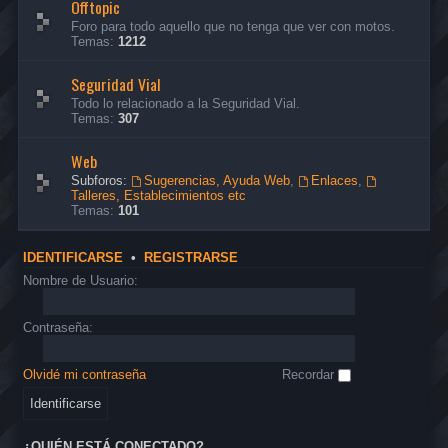
Offtopic
Foro para todo aquello que no tenga que ver con motos.
Temas:
1212
Seguridad Vial
Todo lo relacionado a la Seguridad Vial.
Temas:
307
Web
Subforos:
Sugerencias, Ayuda Web
,
Enlaces
,
Talleres, Establecimientos etc
Temas:
101
IDENTIFICARSE
•
REGISTRARSE
Nombre de Usuario:
Contraseña:
Olvidé mi contraseña
Recordar
¿QUIÉN ESTÁ CONECTADO?