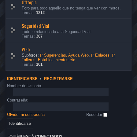
Offtopic
Foro para todo aquello que no tenga que ver con motos.
Temas:
1212
Seguridad Vial
Todo lo relacionado a la Seguridad Vial.
Temas:
307
Web
Subforos:
Sugerencias, Ayuda Web
,
Enlaces
,
Talleres, Establecimientos etc
Temas:
101
IDENTIFICARSE
•
REGISTRARSE
Nombre de Usuario:
Contraseña:
Olvidé mi contraseña
Recordar
¿QUIÉN ESTÁ CONECTADO?