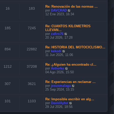
n
r
m
s
ú
o
Re: Renovación de las normas …
a
l
16
183
m
V
por
DAVCRAD
j
t
e
e
12 Ene 2023, 16:34
e
i
n
r
m
s
ú
o
a
l
Re: CUANTOS KILOMETROS
m
185
7245
j
t
LLEVAN…
e
e
i
V
por
zafiro76
n
m
e
20 Jul 2026, 17:28
s
o
r
a
m
ú
j
Re: HISTORIA DEL MOTOCICLISMO…
e
l
894
22882
e
V
por
kekodi
n
t
e
11 Jun 2026, 11:06
s
i
r
a
m
ú
j
o
Re: ¿Alguien ha encontrado cl…
l
1212
37208
e
m
V
por
Anherko
t
e
e
04 Ago 2026, 15:50
i
n
r
m
s
ú
o
Re: Experiencias en reclamar …
a
l
307
3621
m
V
por
jesusmalaga
j
t
e
e
25 Sep 2024, 15:15
e
i
n
r
m
s
ú
o
Re: Imposible escribir en alg…
a
l
101
1103
m
V
por
DavidAytor
j
t
e
e
29 Jul 2026, 18:56
e
i
n
r
m
s