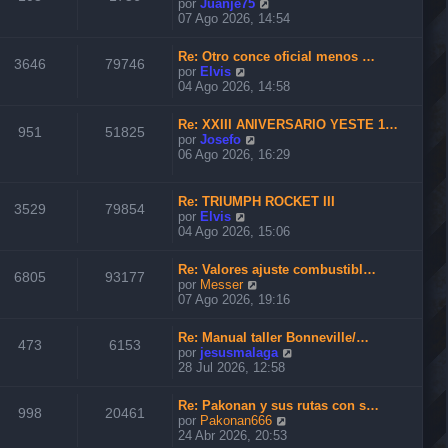
V
por
Juanje75
t
e
07 Ago 2026, 14:54
i
r
m
ú
o
Re: Otro conce oficial menos …
l
3646
79746
m
V
por
Elvis
t
e
e
04 Ago 2026, 14:58
i
n
r
m
s
ú
o
Re: XXIII ANIVERSARIO YESTE 1…
a
l
951
51825
m
V
por
Josefo
j
t
e
e
06 Ago 2026, 16:29
e
i
n
r
m
s
ú
o
a
l
Re: TRIUMPH ROCKET III
m
3529
79854
j
t
V
por
Elvis
e
e
i
e
04 Ago 2026, 15:06
n
m
r
s
o
ú
a
Re: Valores ajuste combustibl…
m
l
6805
93177
j
V
por
Messer
e
t
e
e
07 Ago 2026, 19:16
n
i
r
s
m
ú
a
o
Re: Manual taller Bonneville/…
l
473
6153
j
m
V
por
jesusmalaga
t
e
e
e
28 Jul 2026, 12:58
i
n
r
m
s
ú
o
Re: Pakonan y sus rutas con s…
a
l
998
20461
m
V
por
Pakonan666
j
t
e
e
24 Abr 2026, 20:53
e
i