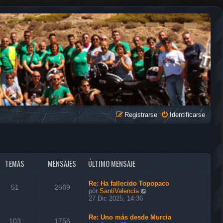
Registrarse
Identificarse
TEMAS
MENSAJES
ÚLTIMO MENSAJE
Re: Ha fallecido Topopaco
51
2569
V
por
SantiValencia
e
27 Dic 2025, 14:36
r
ú
Re: Uno más desde Murcia
l
103
1756