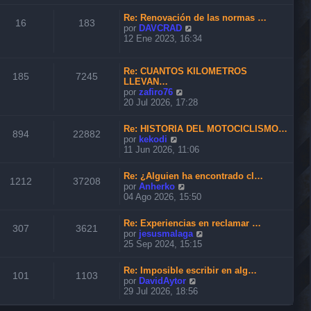
n
r
m
s
ú
o
Re: Renovación de las normas …
a
l
16
183
m
V
por
DAVCRAD
j
t
e
e
12 Ene 2023, 16:34
e
i
n
r
m
s
ú
o
a
l
Re: CUANTOS KILOMETROS
m
185
7245
j
t
LLEVAN…
e
e
i
V
por
zafiro76
n
m
e
20 Jul 2026, 17:28
s
o
r
a
m
ú
j
Re: HISTORIA DEL MOTOCICLISMO…
e
l
894
22882
e
V
por
kekodi
n
t
e
11 Jun 2026, 11:06
s
i
r
a
m
ú
j
o
Re: ¿Alguien ha encontrado cl…
l
1212
37208
e
m
V
por
Anherko
t
e
e
04 Ago 2026, 15:50
i
n
r
m
s
ú
o
Re: Experiencias en reclamar …
a
l
307
3621
m
V
por
jesusmalaga
j
t
e
e
25 Sep 2024, 15:15
e
i
n
r
m
s
ú
o
Re: Imposible escribir en alg…
a
l
101
1103
m
V
por
DavidAytor
j
t
e
e
29 Jul 2026, 18:56
e
i
n
r
m
s