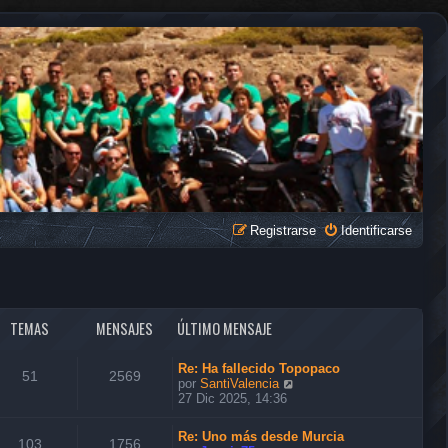
Registrarse
Identificarse
TEMAS
MENSAJES
ÚLTIMO MENSAJE
Re: Ha fallecido Topopaco
51
2569
V
por
SantiValencia
e
27 Dic 2025, 14:36
r
ú
Re: Uno más desde Murcia
l
103
1756