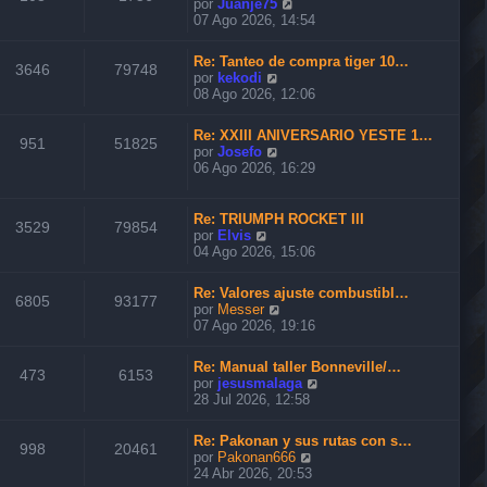
V
por
Juanje75
t
e
07 Ago 2026, 14:54
i
r
m
ú
o
Re: Tanteo de compra tiger 10…
l
3646
79748
m
V
por
kekodi
t
e
e
08 Ago 2026, 12:06
i
n
r
m
s
ú
o
Re: XXIII ANIVERSARIO YESTE 1…
a
l
951
51825
m
V
por
Josefo
j
t
e
e
06 Ago 2026, 16:29
e
i
n
r
m
s
ú
o
a
l
Re: TRIUMPH ROCKET III
m
3529
79854
j
t
V
por
Elvis
e
e
i
e
04 Ago 2026, 15:06
n
m
r
s
o
ú
a
Re: Valores ajuste combustibl…
m
l
6805
93177
j
V
por
Messer
e
t
e
e
07 Ago 2026, 19:16
n
i
r
s
m
ú
a
o
Re: Manual taller Bonneville/…
l
473
6153
j
m
V
por
jesusmalaga
t
e
e
e
28 Jul 2026, 12:58
i
n
r
m
s
ú
o
Re: Pakonan y sus rutas con s…
a
l
998
20461
m
V
por
Pakonan666
j
t
e
e
24 Abr 2026, 20:53
e
i