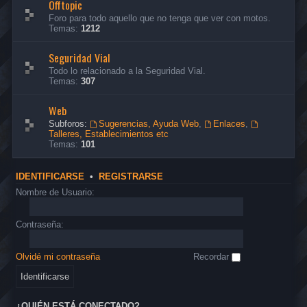
Offtopic
Foro para todo aquello que no tenga que ver con motos.
Temas:
1212
Seguridad Vial
Todo lo relacionado a la Seguridad Vial.
Temas:
307
Web
Subforos:
Sugerencias, Ayuda Web
,
Enlaces
,
Talleres, Establecimientos etc
Temas:
101
IDENTIFICARSE
•
REGISTRARSE
Nombre de Usuario:
Contraseña:
Olvidé mi contraseña
Recordar
¿QUIÉN ESTÁ CONECTADO?