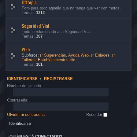
Offtopic
Foro para todo aquello que no tenga que ver con motos.
Temas:
1212
Seguridad Vial
Todo lo relacionado a la Seguridad Vial.
Temas:
307
Web
Subforos:
Sugerencias, Ayuda Web
,
Enlaces
,
Talleres, Establecimientos etc
Temas:
101
IDENTIFICARSE
•
REGISTRARSE
Nombre de Usuario:
Contraseña:
Olvidé mi contraseña
Recordar
¿QUIÉN ESTÁ CONECTADO?