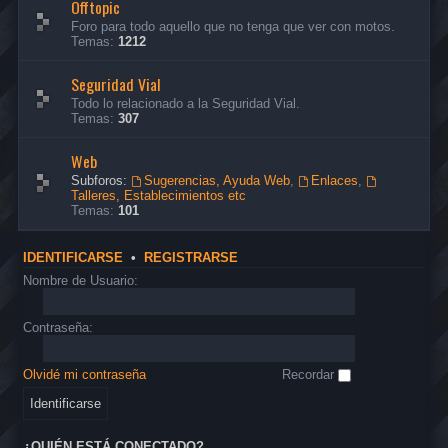
Offtopic
Foro para todo aquello que no tenga que ver con motos.
Temas:
1212
Seguridad Vial
Todo lo relacionado a la Seguridad Vial.
Temas:
307
Web
Subforos:
Sugerencias, Ayuda Web
,
Enlaces
,
Talleres, Establecimientos etc
Temas:
101
IDENTIFICARSE
•
REGISTRARSE
Nombre de Usuario:
Contraseña:
Olvidé mi contraseña
Recordar
¿QUIÉN ESTÁ CONECTADO?