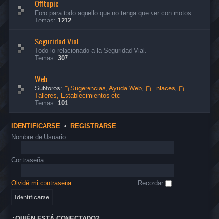
Offtopic
Foro para todo aquello que no tenga que ver con motos.
Temas:
1212
Seguridad Vial
Todo lo relacionado a la Seguridad Vial.
Temas:
307
Web
Subforos:
Sugerencias, Ayuda Web
,
Enlaces
,
Talleres, Establecimientos etc
Temas:
101
IDENTIFICARSE
•
REGISTRARSE
Nombre de Usuario:
Contraseña:
Olvidé mi contraseña
Recordar
¿QUIÉN ESTÁ CONECTADO?