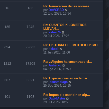
n
r
m
s
ú
o
Re: Renovación de las normas …
a
l
16
183
m
V
por
DAVCRAD
j
t
e
e
12 Ene 2023, 16:34
e
i
n
r
m
s
ú
o
a
l
Re: CUANTOS KILOMETROS
m
185
7245
j
t
LLEVAN…
e
e
i
V
por
zafiro76
n
m
e
20 Jul 2026, 17:28
s
o
r
a
m
ú
j
Re: HISTORIA DEL MOTOCICLISMO…
e
l
894
22882
e
V
por
kekodi
n
t
e
11 Jun 2026, 11:06
s
i
r
a
m
ú
j
o
Re: ¿Alguien ha encontrado cl…
l
1212
37208
e
m
V
por
Anherko
t
e
e
04 Ago 2026, 15:50
i
n
r
m
s
ú
o
Re: Experiencias en reclamar …
a
l
307
3621
m
V
por
jesusmalaga
j
t
e
e
25 Sep 2024, 15:15
e
i
n
r
m
s
ú
o
Re: Imposible escribir en alg…
a
l
101
1103
m
V
por
DavidAytor
j
t
e
e
29 Jul 2026, 18:56
e
i
n
r
m
s