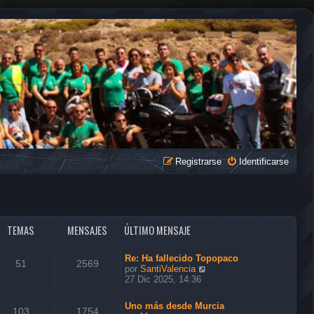
Registrarse
Identificarse
TEMAS
MENSAJES
ÚLTIMO MENSAJE
Re: Ha fallecido Topopaco
51
2569
V
por
SantiValencia
e
27 Dic 2025, 14:36
r
ú
Uno más desde Murcia
l
103
1754