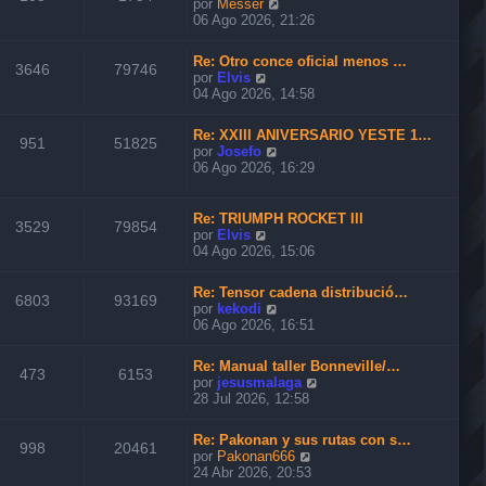
V
por
Messer
t
e
06 Ago 2026, 21:26
i
r
m
ú
o
Re: Otro conce oficial menos …
l
3646
79746
m
V
por
Elvis
t
e
e
04 Ago 2026, 14:58
i
n
r
m
s
ú
o
Re: XXIII ANIVERSARIO YESTE 1…
a
l
951
51825
m
V
por
Josefo
j
t
e
e
06 Ago 2026, 16:29
e
i
n
r
m
s
ú
o
a
l
Re: TRIUMPH ROCKET III
m
3529
79854
j
t
V
por
Elvis
e
e
i
e
04 Ago 2026, 15:06
n
m
r
s
o
ú
a
Re: Tensor cadena distribució…
m
l
6803
93169
j
V
por
kekodi
e
t
e
e
06 Ago 2026, 16:51
n
i
r
s
m
ú
a
o
Re: Manual taller Bonneville/…
l
473
6153
j
m
V
por
jesusmalaga
t
e
e
e
28 Jul 2026, 12:58
i
n
r
m
s
ú
o
Re: Pakonan y sus rutas con s…
a
l
998
20461
m
V
por
Pakonan666
j
t
e
e
24 Abr 2026, 20:53
e
i