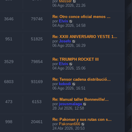
V
por
Messer
t
e
06 Ago 2026, 21:26
i
r
m
ú
o
Re: Otro conce oficial menos …
l
3646
79746
m
V
por
Elvis
t
e
e
04 Ago 2026, 14:58
i
n
r
m
s
ú
o
Re: XXIII ANIVERSARIO YESTE 1…
a
l
951
51825
m
V
por
Josefo
j
t
e
e
06 Ago 2026, 16:29
e
i
n
r
m
s
ú
o
a
l
Re: TRIUMPH ROCKET III
m
3529
79854
j
t
V
por
Elvis
e
e
i
e
04 Ago 2026, 15:06
n
m
r
s
o
ú
a
Re: Tensor cadena distribució…
m
l
6803
93169
j
V
por
kekodi
e
t
e
e
06 Ago 2026, 16:51
n
i
r
s
m
ú
a
o
Re: Manual taller Bonneville/…
l
473
6153
j
m
V
por
jesusmalaga
t
e
e
e
28 Jul 2026, 12:58
i
n
r
m
s
ú
o
Re: Pakonan y sus rutas con s…
a
l
998
20461
m
V
por
Pakonan666
j
t
e
e
24 Abr 2026, 20:53
e
i