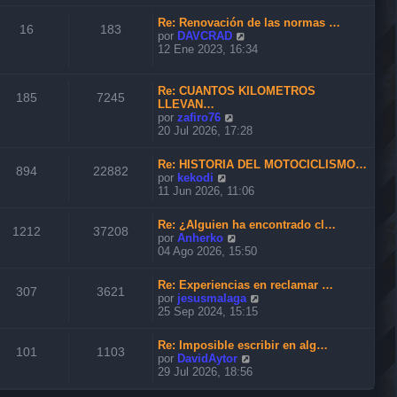
n
r
m
s
ú
o
Re: Renovación de las normas …
a
l
16
183
m
V
por
DAVCRAD
j
t
e
e
12 Ene 2023, 16:34
e
i
n
r
m
s
ú
o
a
l
Re: CUANTOS KILOMETROS
m
185
7245
j
t
LLEVAN…
e
e
i
V
por
zafiro76
n
m
e
20 Jul 2026, 17:28
s
o
r
a
m
ú
j
Re: HISTORIA DEL MOTOCICLISMO…
e
l
894
22882
e
V
por
kekodi
n
t
e
11 Jun 2026, 11:06
s
i
r
a
m
ú
j
o
Re: ¿Alguien ha encontrado cl…
l
1212
37208
e
m
V
por
Anherko
t
e
e
04 Ago 2026, 15:50
i
n
r
m
s
ú
o
Re: Experiencias en reclamar …
a
l
307
3621
m
V
por
jesusmalaga
j
t
e
e
25 Sep 2024, 15:15
e
i
n
r
m
s
ú
o
Re: Imposible escribir en alg…
a
l
101
1103
m
V
por
DavidAytor
j
t
e
e
29 Jul 2026, 18:56
e
i
n
r
m
s