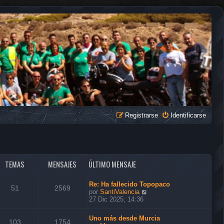
Registrarse
Identificarse
TEMAS
MENSAJES
ÚLTIMO MENSAJE
Re: Ha fallecido Topopaco
51
2569
V
por
SantiValencia
e
27 Dic 2025, 14:36
r
ú
Uno más desde Murcia
l
103
1754