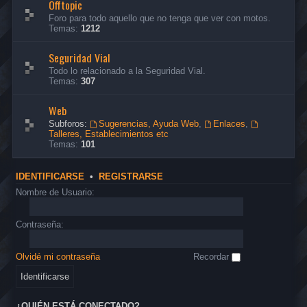
Offtopic
Foro para todo aquello que no tenga que ver con motos.
Temas:
1212
Seguridad Vial
Todo lo relacionado a la Seguridad Vial.
Temas:
307
Web
Subforos:
Sugerencias, Ayuda Web
,
Enlaces
,
Talleres, Establecimientos etc
Temas:
101
IDENTIFICARSE
•
REGISTRARSE
Nombre de Usuario:
Contraseña:
Olvidé mi contraseña
Recordar
¿QUIÉN ESTÁ CONECTADO?