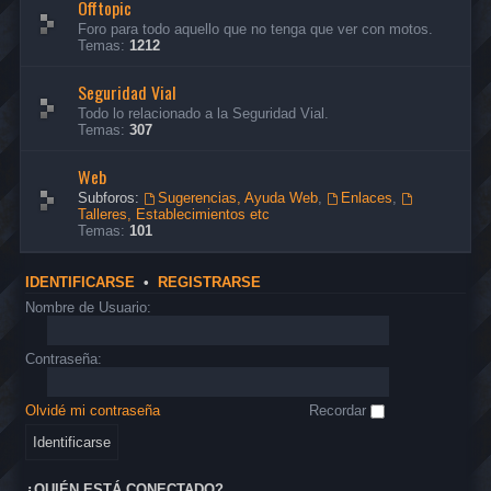
Offtopic
Foro para todo aquello que no tenga que ver con motos.
Temas:
1212
Seguridad Vial
Todo lo relacionado a la Seguridad Vial.
Temas:
307
Web
Subforos:
Sugerencias, Ayuda Web
,
Enlaces
,
Talleres, Establecimientos etc
Temas:
101
IDENTIFICARSE
•
REGISTRARSE
Nombre de Usuario:
Contraseña:
Olvidé mi contraseña
Recordar
¿QUIÉN ESTÁ CONECTADO?