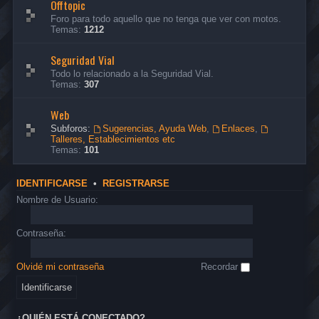
Offtopic
Foro para todo aquello que no tenga que ver con motos.
Temas:
1212
Seguridad Vial
Todo lo relacionado a la Seguridad Vial.
Temas:
307
Web
Subforos:
Sugerencias, Ayuda Web
,
Enlaces
,
Talleres, Establecimientos etc
Temas:
101
IDENTIFICARSE
•
REGISTRARSE
Nombre de Usuario:
Contraseña:
Olvidé mi contraseña
Recordar
¿QUIÉN ESTÁ CONECTADO?