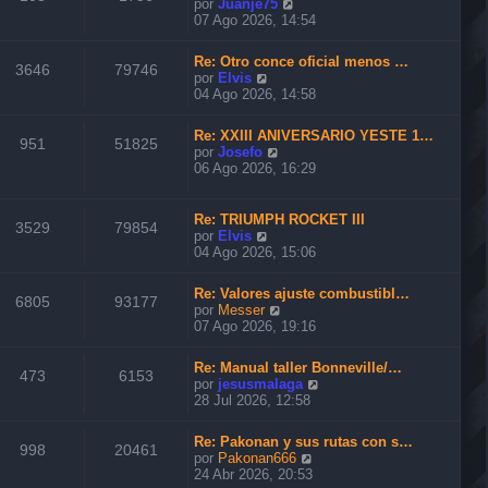
V
por
Juanje75
t
e
07 Ago 2026, 14:54
i
r
m
ú
o
Re: Otro conce oficial menos …
l
3646
79746
m
V
por
Elvis
t
e
e
04 Ago 2026, 14:58
i
n
r
m
s
ú
o
Re: XXIII ANIVERSARIO YESTE 1…
a
l
951
51825
m
V
por
Josefo
j
t
e
e
06 Ago 2026, 16:29
e
i
n
r
m
s
ú
o
a
l
Re: TRIUMPH ROCKET III
m
3529
79854
j
t
V
por
Elvis
e
e
i
e
04 Ago 2026, 15:06
n
m
r
s
o
ú
a
Re: Valores ajuste combustibl…
m
l
6805
93177
j
V
por
Messer
e
t
e
e
07 Ago 2026, 19:16
n
i
r
s
m
ú
a
o
Re: Manual taller Bonneville/…
l
473
6153
j
m
V
por
jesusmalaga
t
e
e
e
28 Jul 2026, 12:58
i
n
r
m
s
ú
o
Re: Pakonan y sus rutas con s…
a
l
998
20461
m
V
por
Pakonan666
j
t
e
e
24 Abr 2026, 20:53
e
i