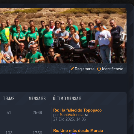
Registrarse
Identificarse
TEMAS
MENSAJES
ÚLTIMO MENSAJE
Re: Ha fallecido Topopaco
51
2569
V
por
SantiValencia
e
27 Dic 2025, 14:36
r
ú
Re: Uno más desde Murcia
l
103
1756