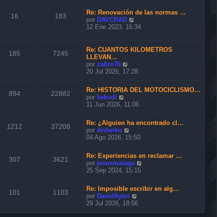
n
r
m
s
ú
o
Re: Renovación de las normas …
a
l
16
183
m
V
por
DAVCRAD
j
t
e
e
12 Ene 2023, 16:34
e
i
n
r
m
s
ú
o
a
l
Re: CUANTOS KILOMETROS
m
185
7245
j
t
LLEVAN…
e
e
i
V
por
zafiro76
n
m
e
20 Jul 2026, 17:28
s
o
r
a
m
ú
j
Re: HISTORIA DEL MOTOCICLISMO…
e
l
894
22882
e
V
por
kekodi
n
t
e
11 Jun 2026, 11:06
s
i
r
a
m
ú
j
o
Re: ¿Alguien ha encontrado cl…
l
1212
37208
e
m
V
por
Anherko
t
e
e
04 Ago 2026, 15:50
i
n
r
m
s
ú
o
Re: Experiencias en reclamar …
a
l
307
3621
m
V
por
jesusmalaga
j
t
e
e
25 Sep 2024, 15:15
e
i
n
r
m
s
ú
o
Re: Imposible escribir en alg…
a
l
101
1103
m
V
por
DavidAytor
j
t
e
e
29 Jul 2026, 18:56
e
i
n
r
m
s