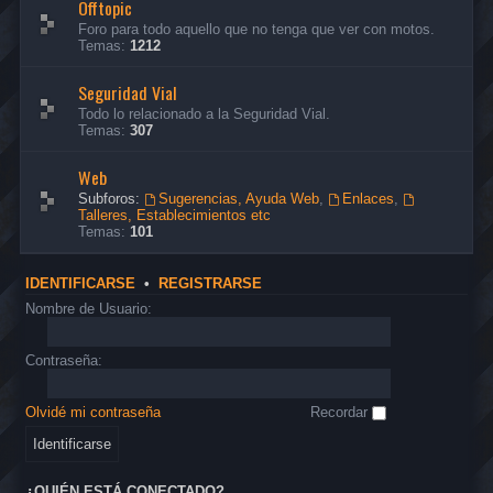
Offtopic
Foro para todo aquello que no tenga que ver con motos.
Temas:
1212
Seguridad Vial
Todo lo relacionado a la Seguridad Vial.
Temas:
307
Web
Subforos:
Sugerencias, Ayuda Web
,
Enlaces
,
Talleres, Establecimientos etc
Temas:
101
IDENTIFICARSE
•
REGISTRARSE
Nombre de Usuario:
Contraseña:
Olvidé mi contraseña
Recordar
¿QUIÉN ESTÁ CONECTADO?