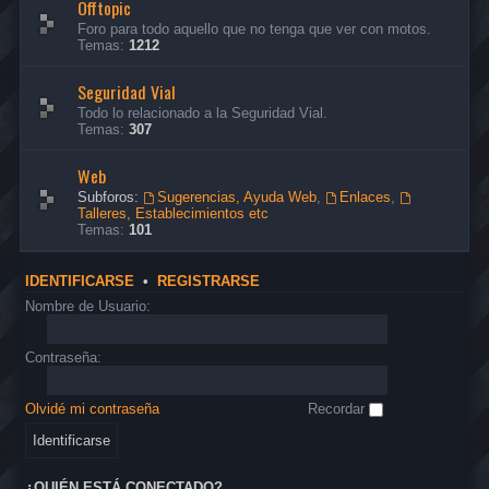
Offtopic
Foro para todo aquello que no tenga que ver con motos.
Temas:
1212
Seguridad Vial
Todo lo relacionado a la Seguridad Vial.
Temas:
307
Web
Subforos:
Sugerencias, Ayuda Web
,
Enlaces
,
Talleres, Establecimientos etc
Temas:
101
IDENTIFICARSE
•
REGISTRARSE
Nombre de Usuario:
Contraseña:
Olvidé mi contraseña
Recordar
¿QUIÉN ESTÁ CONECTADO?