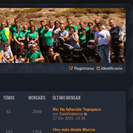
Registrarse
Identificarse
TEMAS
MENSAJES
ÚLTIMO MENSAJE
Re: Ha fallecido Topopaco
51
2569
V
por
SantiValencia
e
27 Dic 2025, 14:36
r
ú
Uno más desde Murcia
l
103
1754