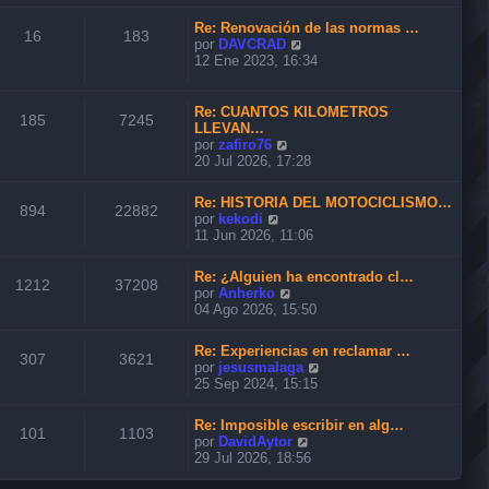
n
r
m
s
ú
o
Re: Renovación de las normas …
a
l
16
183
m
V
por
DAVCRAD
j
t
e
e
12 Ene 2023, 16:34
e
i
n
r
m
s
ú
o
a
l
Re: CUANTOS KILOMETROS
m
185
7245
j
t
LLEVAN…
e
e
i
V
por
zafiro76
n
m
e
20 Jul 2026, 17:28
s
o
r
a
m
ú
j
Re: HISTORIA DEL MOTOCICLISMO…
e
l
894
22882
e
V
por
kekodi
n
t
e
11 Jun 2026, 11:06
s
i
r
a
m
ú
j
o
Re: ¿Alguien ha encontrado cl…
l
1212
37208
e
m
V
por
Anherko
t
e
e
04 Ago 2026, 15:50
i
n
r
m
s
ú
o
Re: Experiencias en reclamar …
a
l
307
3621
m
V
por
jesusmalaga
j
t
e
e
25 Sep 2024, 15:15
e
i
n
r
m
s
ú
o
Re: Imposible escribir en alg…
a
l
101
1103
m
V
por
DavidAytor
j
t
e
e
29 Jul 2026, 18:56
e
i
n
r
m
s