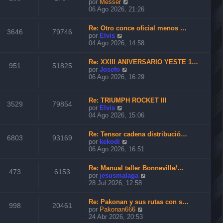
V
por
Messer
t
e
06 Ago 2026, 21:26
i
r
m
ú
o
Re: Otro conce oficial menos …
l
3646
79746
m
V
por
Elvis
t
e
e
04 Ago 2026, 14:58
i
n
r
m
s
ú
o
Re: XXIII ANIVERSARIO YESTE 1…
a
l
951
51825
m
V
por
Josefo
j
t
e
e
06 Ago 2026, 16:29
e
i
n
r
m
s
ú
o
a
l
Re: TRIUMPH ROCKET III
m
3529
79854
j
t
V
por
Elvis
e
e
i
e
04 Ago 2026, 15:06
n
m
r
s
o
ú
a
Re: Tensor cadena distribució…
m
l
6803
93169
j
V
por
kekodi
e
t
e
e
06 Ago 2026, 16:51
n
i
r
s
m
ú
a
o
Re: Manual taller Bonneville/…
l
473
6153
j
m
V
por
jesusmalaga
t
e
e
e
28 Jul 2026, 12:58
i
n
r
m
s
ú
o
Re: Pakonan y sus rutas con s…
a
l
998
20461
m
V
por
Pakonan666
j
t
e
e
24 Abr 2026, 20:53
e
i