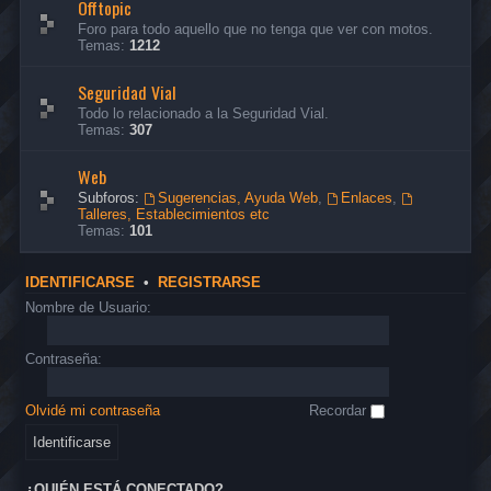
Offtopic
Foro para todo aquello que no tenga que ver con motos.
Temas:
1212
Seguridad Vial
Todo lo relacionado a la Seguridad Vial.
Temas:
307
Web
Subforos:
Sugerencias, Ayuda Web
,
Enlaces
,
Talleres, Establecimientos etc
Temas:
101
IDENTIFICARSE
•
REGISTRARSE
Nombre de Usuario:
Contraseña:
Olvidé mi contraseña
Recordar
¿QUIÉN ESTÁ CONECTADO?