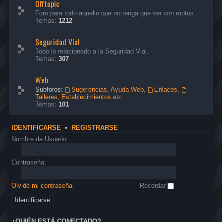
Offtopic
Foro para todo aquello que no tenga que ver con motos.
Temas:
1212
Seguridad Vial
Todo lo relacionado a la Seguridad Vial.
Temas:
307
Web
Subforos:
Sugerencias, Ayuda Web
,
Enlaces
,
Talleres, Establecimientos etc
Temas:
101
IDENTIFICARSE
•
REGISTRARSE
Nombre de Usuario:
Contraseña:
Olvidé mi contraseña
Recordar
¿QUIÉN ESTÁ CONECTADO?