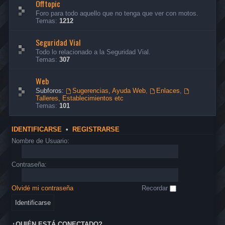
Offtopic
Foro para todo aquello que no tenga que ver con motos.
Temas:
1212
Seguridad Vial
Todo lo relacionado a la Seguridad Vial.
Temas:
307
Web
Subforos:
Sugerencias, Ayuda Web
,
Enlaces
,
Talleres, Establecimientos etc
Temas:
101
IDENTIFICARSE
•
REGISTRARSE
Nombre de Usuario:
Contraseña:
Olvidé mi contraseña
Recordar
¿QUIÉN ESTÁ CONECTADO?