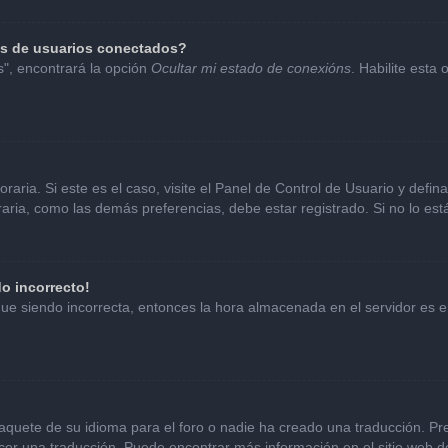
as de usuarios conectados?
s", encontrará la opción
Ocultar mi estado de conexións
. Habilite esta
aria. Si este es el caso, visite el Panel de Control de Usuario y defin
ria, como las demás preferencias, debe estar registrado. Si no lo es
do incorrecto!
sigue siendo incorrecta, entonces la hora almacenada en el servidor es
aquete de su idioma para el foro o nadie ha creado una traducción. Pre
hacer una traducción. Puede encontrar más información en el sitio web 