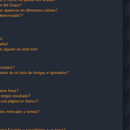
e del Grupo?
s aparecen en diferentes colores?
determinado"?
o!
ados!
e alguien en este foro!
gnorados?
arios de mi lista de Amigos e Ignorados?
rios foros?
ningún resultado?
una página en blanco?
pios mensajes y temas?
 como Favorito y suscribirme a un tema?