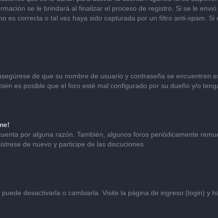
mación se le brindará al finalizar el proceso de registro. Si se le envió 
o es correcta o tal vez haya sido capturada por un filtro anti-spam. Si
, asegúrese de que su nombre de usuario y contraseña se encuentren e
én es posible que el foro esté mal configurado por su dueño y/o tenga
me!
 cuenta por alguna razón. También, algunos foros periódicamente remu
istrese de nuevo y participe de las discuciones.
uede desactivarla o cambiarla. Visite la página de ingreso (login) y h