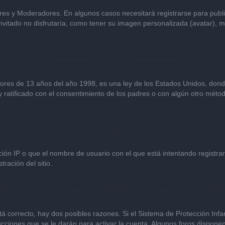
ores y Moderadores. En algunos casos necesitará registrarse para publ
vitado no disfrutaría, como tener su imagen personalizada (avatar), m
s de 13 años del año 1998, es una ley de los Estados Unidos, donde se 
 y ratificado con el consentimiento de los padres o con algún otro mét
ción IP o que el nombre de usuario con el que está intentando registra
ración del sitio.
á correcto, hay dos posibles razones. Si el Sistema de Protección Infan
cciones que se le darán para activar la cuenta. Algunos foros dispone