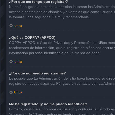
¿Por qué me tengo que registrar?
No está obligado a hacerlo, la decisión la toman los Administrad
acceso a contenidos adicionales y/o ventajas que como usuario in
le tomará unos segundos. Es muy recomendable.
Arriba
¿Qué es COPPA? (APPCO)
COPPA, APPCO, o Acta de Privacidad y Protección de Niños menore
recolectores de información, que el registro de niños sea escrito
información personal identificable de un menor de edad.
Arriba
¿Por qué no puedo registrarme?
Es posible que La Administración del sitio haya baneado su direc
registro de nuevos usuarios. Póngase en contacto con La Administ
Arriba
Me he registrado ¡y no me puedo identificar!
Primero, verifique su nombre de usuario y contraseña. Si todo est
Soy menor de 13 años
entonces tendrá que seguir algunas instru