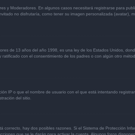
ores y Moderadores. En algunos casos necesitará registrarse para publ
vitado no disfrutaría, como tener su imagen personalizada (avatar), m
s de 13 años del año 1998, es una ley de los Estados Unidos, donde se 
 y ratificado con el consentimiento de los padres o con algún otro mét
ción IP o que el nombre de usuario con el que está intentando registra
ración del sitio.
á correcto, hay dos posibles razones. Si el Sistema de Protección Infan
cciones que se le darán para activar la cuenta. Algunos foros dispone