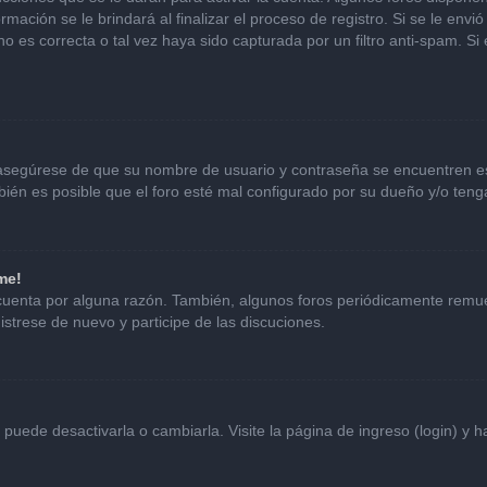
mación se le brindará al finalizar el proceso de registro. Si se le envió 
o es correcta o tal vez haya sido capturada por un filtro anti-spam. Si
, asegúrese de que su nombre de usuario y contraseña se encuentren e
én es posible que el foro esté mal configurado por su dueño y/o tenga
me!
 cuenta por alguna razón. También, algunos foros periódicamente remu
istrese de nuevo y participe de las discuciones.
uede desactivarla o cambiarla. Visite la página de ingreso (login) y h