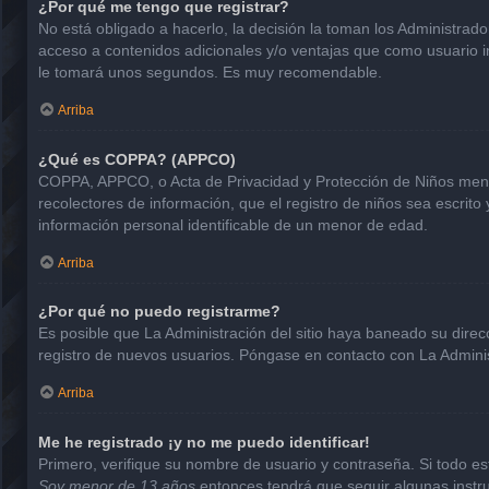
¿Por qué me tengo que registrar?
No está obligado a hacerlo, la decisión la toman los Administrad
acceso a contenidos adicionales y/o ventajas que como usuario in
le tomará unos segundos. Es muy recomendable.
Arriba
¿Qué es COPPA? (APPCO)
COPPA, APPCO, o Acta de Privacidad y Protección de Niños menore
recolectores de información, que el registro de niños sea escrito
información personal identificable de un menor de edad.
Arriba
¿Por qué no puedo registrarme?
Es posible que La Administración del sitio haya baneado su direc
registro de nuevos usuarios. Póngase en contacto con La Administ
Arriba
Me he registrado ¡y no me puedo identificar!
Primero, verifique su nombre de usuario y contraseña. Si todo est
Soy menor de 13 años
entonces tendrá que seguir algunas instru