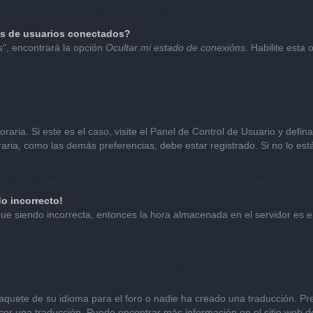
as de usuarios conectados?
s", encontrará la opción
Ocultar mi estado de conexións
. Habilite esta
aria. Si este es el caso, visite el Panel de Control de Usuario y defin
ria, como las demás preferencias, debe estar registrado. Si no lo es
do incorrecto!
sigue siendo incorrecta, entonces la hora almacenada en el servidor es
aquete de su idioma para el foro o nadie ha creado una traducción. Pre
hacer una traducción. Puede encontrar más información en el sitio web 