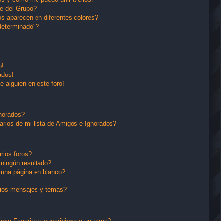
e del Grupo?
s aparecen en diferentes colores?
determinado"?
o!
ados!
e alguien en este foro!
gnorados?
arios de mi lista de Amigos e Ignorados?
rios foros?
ningún resultado?
una página en blanco?
pios mensajes y temas?
 como Favorito y suscribirme a un tema?