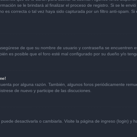
mación se le brindará al finalizar el proceso de registro. Si se le envió 
o es correcta o tal vez haya sido capturada por un filtro anti-spam. Si
, asegúrese de que su nombre de usuario y contraseña se encuentren e
én es posible que el foro esté mal configurado por su dueño y/o tenga
me!
 cuenta por alguna razón. También, algunos foros periódicamente remu
istrese de nuevo y participe de las discuciones.
uede desactivarla o cambiarla. Visite la página de ingreso (login) y h