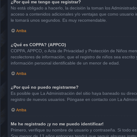
¿Por qué me tengo que registrar?
No está obligado a hacerlo, la decisión la toman los Administrad
acceso a contenidos adicionales y/o ventajas que como usuario in
le tomará unos segundos. Es muy recomendable.
Arriba
¿Qué es COPPA? (APPCO)
COPPA, APPCO, o Acta de Privacidad y Protección de Niños menore
recolectores de información, que el registro de niños sea escrito
información personal identificable de un menor de edad.
Arriba
¿Por qué no puedo registrarme?
Es posible que La Administración del sitio haya baneado su direc
registro de nuevos usuarios. Póngase en contacto con La Administ
Arriba
Me he registrado ¡y no me puedo identificar!
Primero, verifique su nombre de usuario y contraseña. Si todo est
Soy menor de 13 años
entonces tendrá que seguir algunas instru