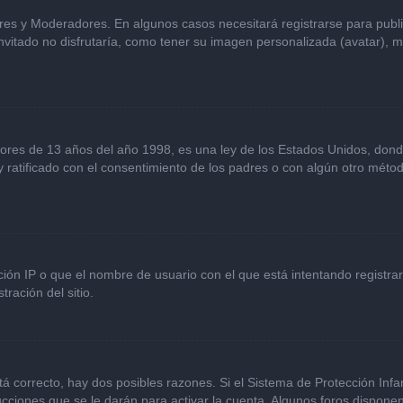
ores y Moderadores. En algunos casos necesitará registrarse para publ
vitado no disfrutaría, como tener su imagen personalizada (avatar), m
s de 13 años del año 1998, es una ley de los Estados Unidos, donde se 
 y ratificado con el consentimiento de los padres o con algún otro mét
ción IP o que el nombre de usuario con el que está intentando registra
ración del sitio.
á correcto, hay dos posibles razones. Si el Sistema de Protección Infan
cciones que se le darán para activar la cuenta. Algunos foros dispone