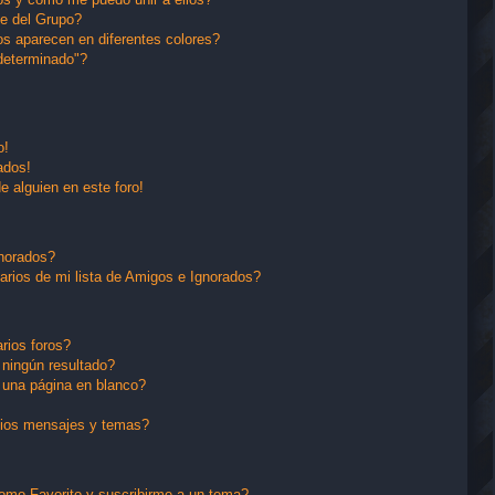
e del Grupo?
s aparecen en diferentes colores?
determinado"?
o!
ados!
e alguien en este foro!
gnorados?
arios de mi lista de Amigos e Ignorados?
rios foros?
ningún resultado?
una página en blanco?
pios mensajes y temas?
 como Favorito y suscribirme a un tema?