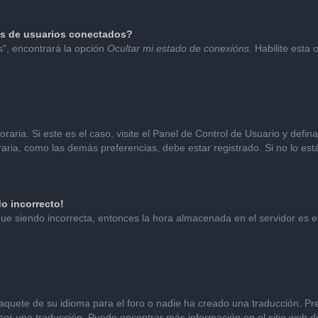
as de usuarios conectados?
s", encontrará la opción
Ocultar mi estado de conexións
. Habilite esta
aria. Si este es el caso, visite el Panel de Control de Usuario y defin
ria, como las demás preferencias, debe estar registrado. Si no lo es
do incorrecto!
sigue siendo incorrecta, entonces la hora almacenada en el servidor es
aquete de su idioma para el foro o nadie ha creado una traducción. Pre
hacer una traducción. Puede encontrar más información en el sitio web 