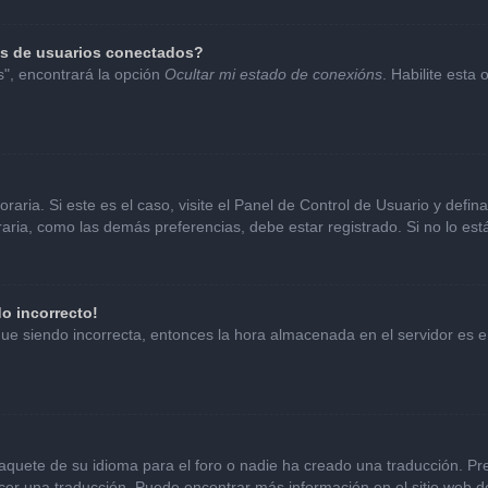
as de usuarios conectados?
s", encontrará la opción
Ocultar mi estado de conexións
. Habilite esta
aria. Si este es el caso, visite el Panel de Control de Usuario y defin
ria, como las demás preferencias, debe estar registrado. Si no lo es
do incorrecto!
sigue siendo incorrecta, entonces la hora almacenada en el servidor es
aquete de su idioma para el foro o nadie ha creado una traducción. Pre
hacer una traducción. Puede encontrar más información en el sitio web 