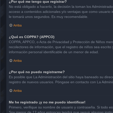
¿Por qué me tengo que registrar?
No está obligado a hacerlo, la decisión la toman los Administrad
acceso a contenidos adicionales y/o ventajas que como usuario in
le tomará unos segundos. Es muy recomendable.
Arriba
¿Qué es COPPA? (APPCO)
COPPA, APPCO, o Acta de Privacidad y Protección de Niños menore
recolectores de información, que el registro de niños sea escrito
información personal identificable de un menor de edad.
Arriba
¿Por qué no puedo registrarme?
Es posible que La Administración del sitio haya baneado su direc
registro de nuevos usuarios. Póngase en contacto con La Administ
Arriba
Me he registrado ¡y no me puedo identificar!
Primero, verifique su nombre de usuario y contraseña. Si todo est
Soy menor de 13 años
entonces tendrá que seguir algunas instru