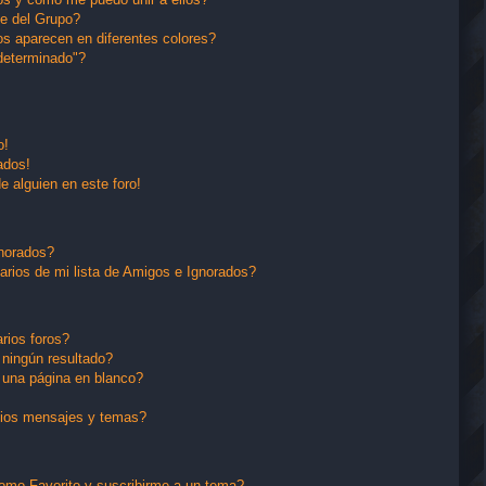
e del Grupo?
s aparecen en diferentes colores?
determinado"?
o!
ados!
e alguien en este foro!
gnorados?
arios de mi lista de Amigos e Ignorados?
rios foros?
ningún resultado?
una página en blanco?
pios mensajes y temas?
 como Favorito y suscribirme a un tema?