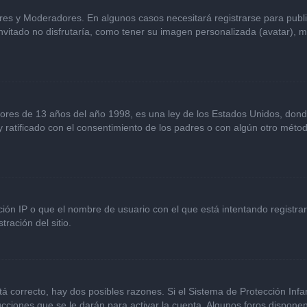
ores y Moderadores. En algunos casos necesitará registrarse para publ
vitado no disfrutaría, como tener su imagen personalizada (avatar), m
s de 13 años del año 1998, es una ley de los Estados Unidos, donde se 
 y ratificado con el consentimiento de los padres o con algún otro mét
ción IP o que el nombre de usuario con el que está intentando registra
ración del sitio.
á correcto, hay dos posibles razones. Si el Sistema de Protección Infan
cciones que se le darán para activar la cuenta. Algunos foros dispone