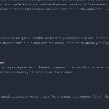
mación se le brindará al finalizar el proceso de registro. Si se le envió 
o es correcta o tal vez haya sido capturada por un filtro anti-spam. Si
, asegúrese de que su nombre de usuario y contraseña se encuentren e
én es posible que el foro esté mal configurado por su dueño y/o tenga
me!
 cuenta por alguna razón. También, algunos foros periódicamente remu
istrese de nuevo y participe de las discuciones.
uede desactivarla o cambiarla. Visite la página de ingreso (login) y h