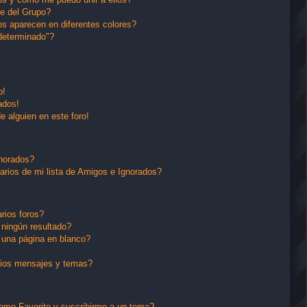
e del Grupo?
s aparecen en diferentes colores?
determinado"?
o!
ados!
e alguien en este foro!
gnorados?
arios de mi lista de Amigos e Ignorados?
rios foros?
ningún resultado?
una página en blanco?
pios mensajes y temas?
 como Favorito y suscribirme a un tema?