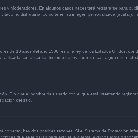
ores y Moderadores. En algunos casos necesitará registrarse para publ
vitado no disfrutaría, como tener su imagen personalizada (avatar), m
s de 13 años del año 1998, es una ley de los Estados Unidos, donde se 
 y ratificado con el consentimiento de los padres o con algún otro mét
ción IP o que el nombre de usuario con el que está intentando registra
ración del sitio.
á correcto, hay dos posibles razones. Si el Sistema de Protección Infan
cciones que se le darán para activar la cuenta. Algunos foros dispone