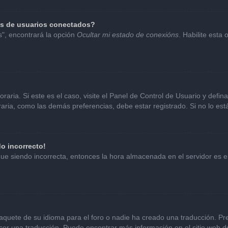
as de usuarios conectados?
s", encontrará la opción
Ocultar mi estado de conexións
. Habilite esta
aria. Si este es el caso, visite el Panel de Control de Usuario y defin
ria, como las demás preferencias, debe estar registrado. Si no lo es
do incorrecto!
sigue siendo incorrecta, entonces la hora almacenada en el servidor es
aquete de su idioma para el foro o nadie ha creado una traducción. Pre
hacer una traducción. Puede encontrar más información en el sitio web 