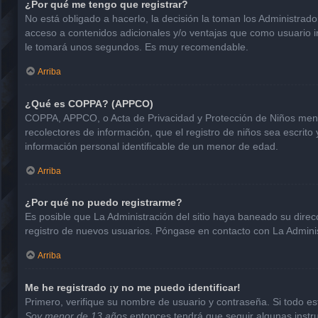
¿Por qué me tengo que registrar?
No está obligado a hacerlo, la decisión la toman los Administrad
acceso a contenidos adicionales y/o ventajas que como usuario in
le tomará unos segundos. Es muy recomendable.
Arriba
¿Qué es COPPA? (APPCO)
COPPA, APPCO, o Acta de Privacidad y Protección de Niños menore
recolectores de información, que el registro de niños sea escrito
información personal identificable de un menor de edad.
Arriba
¿Por qué no puedo registrarme?
Es posible que La Administración del sitio haya baneado su direc
registro de nuevos usuarios. Póngase en contacto con La Administ
Arriba
Me he registrado ¡y no me puedo identificar!
Primero, verifique su nombre de usuario y contraseña. Si todo est
Soy menor de 13 años
entonces tendrá que seguir algunas instru