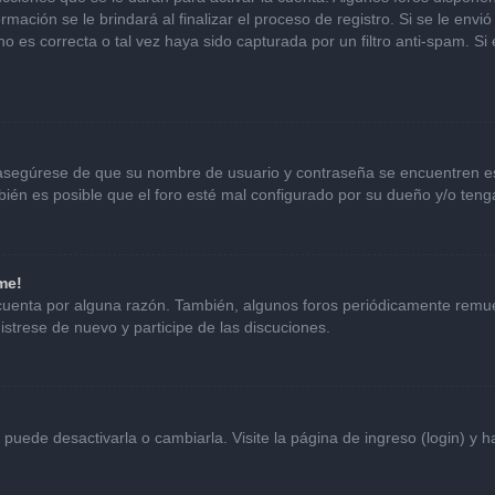
mación se le brindará al finalizar el proceso de registro. Si se le envió 
o es correcta o tal vez haya sido capturada por un filtro anti-spam. Si
, asegúrese de que su nombre de usuario y contraseña se encuentren e
én es posible que el foro esté mal configurado por su dueño y/o tenga
me!
 cuenta por alguna razón. También, algunos foros periódicamente remu
istrese de nuevo y participe de las discuciones.
uede desactivarla o cambiarla. Visite la página de ingreso (login) y h