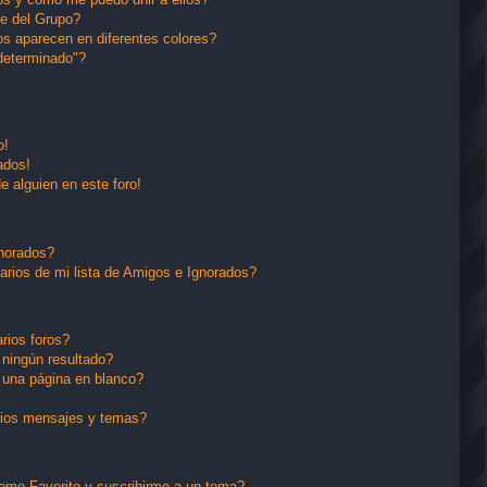
e del Grupo?
s aparecen en diferentes colores?
determinado"?
o!
ados!
e alguien en este foro!
gnorados?
arios de mi lista de Amigos e Ignorados?
rios foros?
ningún resultado?
una página en blanco?
pios mensajes y temas?
 como Favorito y suscribirme a un tema?