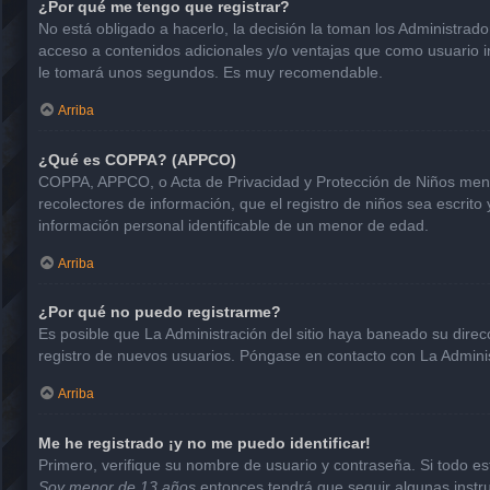
¿Por qué me tengo que registrar?
No está obligado a hacerlo, la decisión la toman los Administrad
acceso a contenidos adicionales y/o ventajas que como usuario in
le tomará unos segundos. Es muy recomendable.
Arriba
¿Qué es COPPA? (APPCO)
COPPA, APPCO, o Acta de Privacidad y Protección de Niños menore
recolectores de información, que el registro de niños sea escrito
información personal identificable de un menor de edad.
Arriba
¿Por qué no puedo registrarme?
Es posible que La Administración del sitio haya baneado su direc
registro de nuevos usuarios. Póngase en contacto con La Administ
Arriba
Me he registrado ¡y no me puedo identificar!
Primero, verifique su nombre de usuario y contraseña. Si todo est
Soy menor de 13 años
entonces tendrá que seguir algunas instru