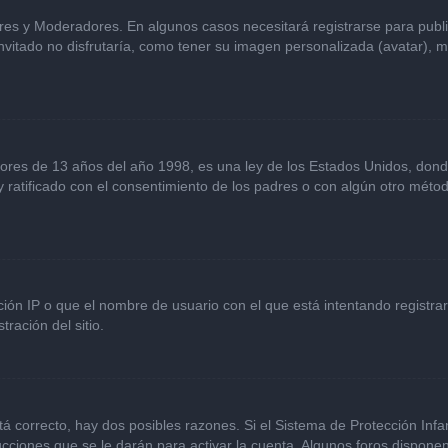
ores y Moderadores. En algunos casos necesitará registrarse para publ
vitado no disfrutaría, como tener su imagen personalizada (avatar), m
s de 13 años del año 1998, es una ley de los Estados Unidos, donde se 
 y ratificado con el consentimiento de los padres o con algún otro mét
ción IP o que el nombre de usuario con el que está intentando registra
ración del sitio.
á correcto, hay dos posibles razones. Si el Sistema de Protección Infan
cciones que se le darán para activar la cuenta. Algunos foros dispone