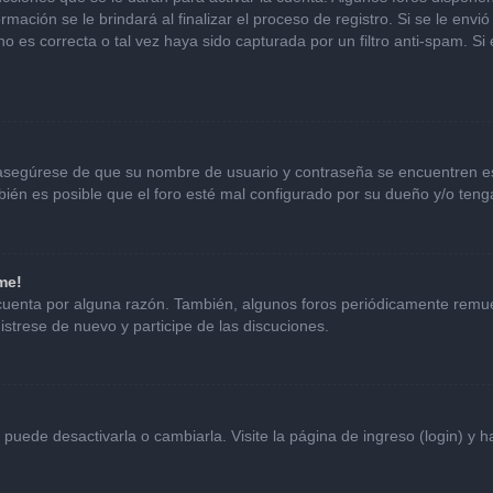
mación se le brindará al finalizar el proceso de registro. Si se le envió 
o es correcta o tal vez haya sido capturada por un filtro anti-spam. Si
, asegúrese de que su nombre de usuario y contraseña se encuentren e
én es posible que el foro esté mal configurado por su dueño y/o tenga
me!
 cuenta por alguna razón. También, algunos foros periódicamente remu
istrese de nuevo y participe de las discuciones.
uede desactivarla o cambiarla. Visite la página de ingreso (login) y h