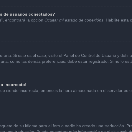
as de usuarios conectados?
s", encontrará la opción
Ocultar mi estado de conexións
. Habilite esta
aria. Si este es el caso, visite el Panel de Control de Usuario y defin
ria, como las demás preferencias, debe estar registrado. Si no lo es
do incorrecto!
sigue siendo incorrecta, entonces la hora almacenada en el servidor es
aquete de su idioma para el foro o nadie ha creado una traducción. Pre
hacer una traducción. Puede encontrar más información en el sitio web 