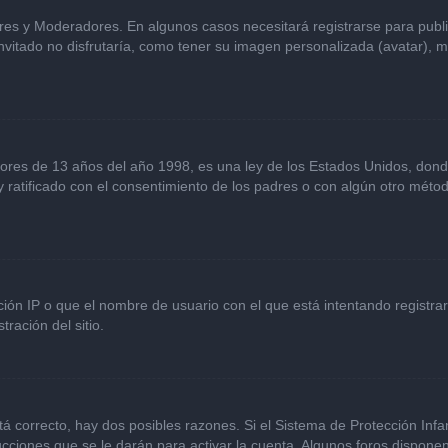
ores y Moderadores. En algunos casos necesitará registrarse para publ
vitado no disfrutaría, como tener su imagen personalizada (avatar), m
s de 13 años del año 1998, es una ley de los Estados Unidos, donde se 
 y ratificado con el consentimiento de los padres o con algún otro mét
ción IP o que el nombre de usuario con el que está intentando registra
ración del sitio.
á correcto, hay dos posibles razones. Si el Sistema de Protección Infan
cciones que se le darán para activar la cuenta. Algunos foros dispone