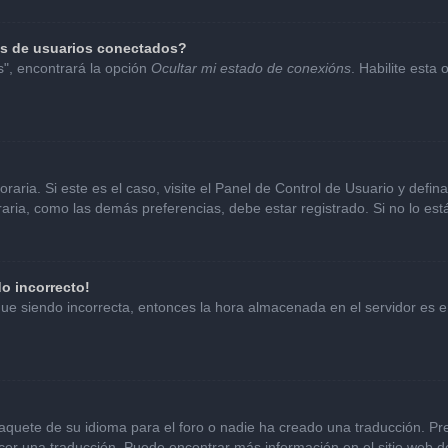
as de usuarios conectados?
s", encontrará la opción
Ocultar mi estado de conexións
. Habilite esta
aria. Si este es el caso, visite el Panel de Control de Usuario y defin
ria, como las demás preferencias, debe estar registrado. Si no lo es
do incorrecto!
sigue siendo incorrecta, entonces la hora almacenada en el servidor es
aquete de su idioma para el foro o nadie ha creado una traducción. Pre
hacer una traducción. Puede encontrar más información en el sitio web 