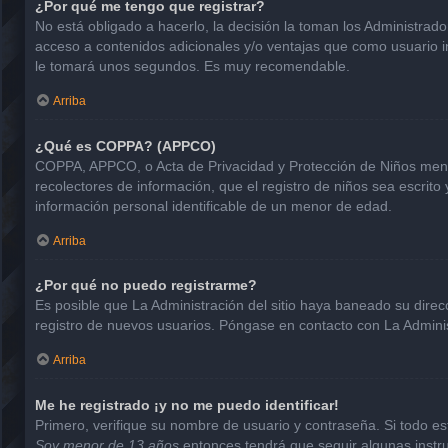
¿Por qué me tengo que registrar?
No está obligado a hacerlo, la decisión la toman los Administrad
acceso a contenidos adicionales y/o ventajas que como usuario in
le tomará unos segundos. Es muy recomendable.
Arriba
¿Qué es COPPA? (APPCO)
COPPA, APPCO, o Acta de Privacidad y Protección de Niños menore
recolectores de información, que el registro de niños sea escrito
información personal identificable de un menor de edad.
Arriba
¿Por qué no puedo registrarme?
Es posible que La Administración del sitio haya baneado su direc
registro de nuevos usuarios. Póngase en contacto con La Administ
Arriba
Me he registrado ¡y no me puedo identificar!
Primero, verifique su nombre de usuario y contraseña. Si todo est
Soy menor de 13 años
entonces tendrá que seguir algunas instru