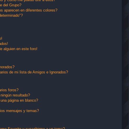
e del Grupo?
s aparecen en diferentes colores?
determinado"?
o!
ados!
e alguien en este foro!
gnorados?
arios de mi lista de Amigos e Ignorados?
rios foros?
ningún resultado?
una página en blanco?
pios mensajes y temas?
 como Favorito y suscribirme a un tema?