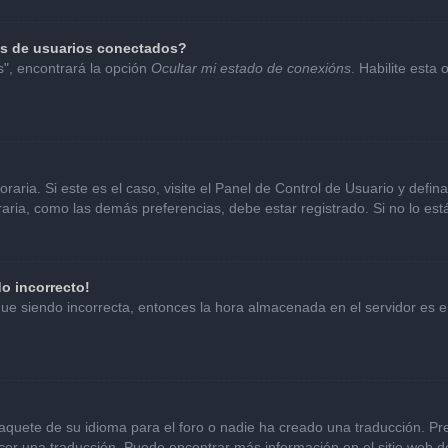
as de usuarios conectados?
s", encontrará la opción
Ocultar mi estado de conexións
. Habilite esta
aria. Si este es el caso, visite el Panel de Control de Usuario y defin
ria, como las demás preferencias, debe estar registrado. Si no lo es
do incorrecto!
sigue siendo incorrecta, entonces la hora almacenada en el servidor es
aquete de su idioma para el foro o nadie ha creado una traducción. Pre
hacer una traducción. Puede encontrar más información en el sitio web 