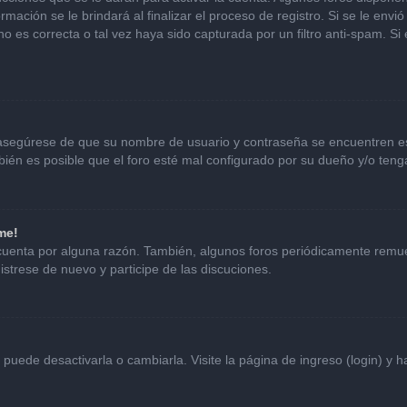
mación se le brindará al finalizar el proceso de registro. Si se le envió 
o es correcta o tal vez haya sido capturada por un filtro anti-spam. Si
, asegúrese de que su nombre de usuario y contraseña se encuentren e
én es posible que el foro esté mal configurado por su dueño y/o tenga
me!
 cuenta por alguna razón. También, algunos foros periódicamente remu
istrese de nuevo y participe de las discuciones.
uede desactivarla o cambiarla. Visite la página de ingreso (login) y h