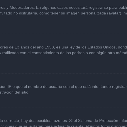
ores y Moderadores. En algunos casos necesitará registrarse para publ
vitado no disfrutaría, como tener su imagen personalizada (avatar), m
s de 13 años del año 1998, es una ley de los Estados Unidos, donde se 
 y ratificado con el consentimiento de los padres o con algún otro mét
ción IP o que el nombre de usuario con el que está intentando registra
ración del sitio.
á correcto, hay dos posibles razones. Si el Sistema de Protección Infan
cciones que se le darán para activar la cuenta. Algunos foros dispone