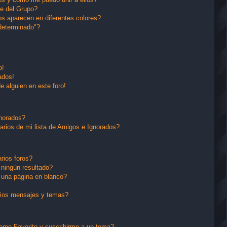
e del Grupo?
s aparecen en diferentes colores?
determinado"?
o!
ados!
e alguien en este foro!
gnorados?
arios de mi lista de Amigos e Ignorados?
rios foros?
ningún resultado?
una página en blanco?
pios mensajes y temas?
 como Favorito y suscribirme a un tema?