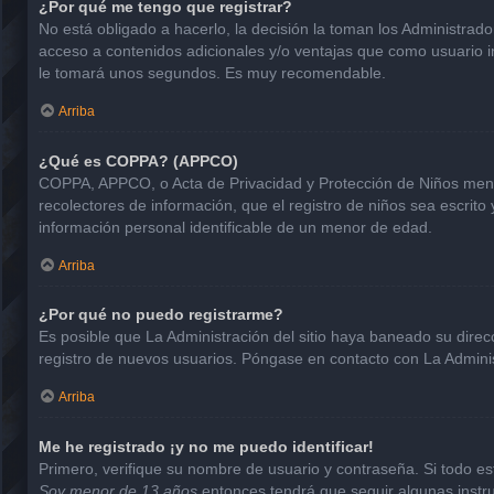
¿Por qué me tengo que registrar?
No está obligado a hacerlo, la decisión la toman los Administrad
acceso a contenidos adicionales y/o ventajas que como usuario in
le tomará unos segundos. Es muy recomendable.
Arriba
¿Qué es COPPA? (APPCO)
COPPA, APPCO, o Acta de Privacidad y Protección de Niños menore
recolectores de información, que el registro de niños sea escrito
información personal identificable de un menor de edad.
Arriba
¿Por qué no puedo registrarme?
Es posible que La Administración del sitio haya baneado su direc
registro de nuevos usuarios. Póngase en contacto con La Administ
Arriba
Me he registrado ¡y no me puedo identificar!
Primero, verifique su nombre de usuario y contraseña. Si todo est
Soy menor de 13 años
entonces tendrá que seguir algunas instru