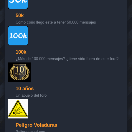
50k
Como coño llego este a tener 50.000 mensajes
100k
¿Más de 100.000 mensajes? ¿tiene vida fuera de este foro?
10 años
Un abuelo del foro
Peligro Voladuras
Peligro voladuras