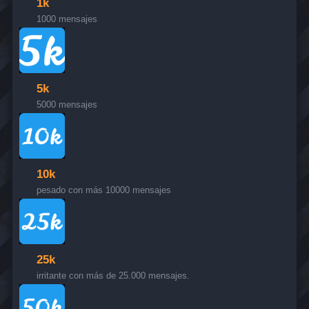
1k
1000 mensajes
5k
5000 mensajes
10k
pesado con más 10000 mensajes
25k
irritante con más de 25.000 mensajes.