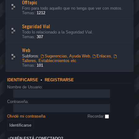
Offtopic
Foro para todo aquello que no tenga que ver con motos.
Temas:
1212
Seguridad Vial
Todo lo relacionado a la Seguridad Vial.
Temas:
307
Web
Subforos:
Sugerencias, Ayuda Web
,
Enlaces
,
Talleres, Establecimientos etc
Temas:
101
IDENTIFICARSE
•
REGISTRARSE
Nombre de Usuario:
Contraseña:
Olvidé mi contraseña
Recordar
¿QUIÉN ESTÁ CONECTADO?